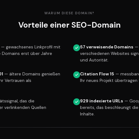
WARUM DIESE DOMAIN?
Vorteile einer SEO-Domain
— gewachsenes Linkprofil mit
57 verweisende Domains
— 
e Domains erst über Jahre
verschiedenen Websites sign
und Autorität.
01
— ältere Domains genießen
Citation Flow 15
— messbare 
r Vertrauen als
Ihr neues Projekt übertragen 
tssignal, das die
929 indexierte URLs
— Goog
er verlinkenden Quellen
bereits, das beschleunigt die
Inhalte.