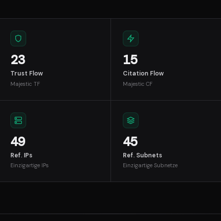
23
15
Trust Flow
Citation Flow
Majestic TF
Majestic CF
49
45
Ref. IPs
Ref. Subnets
Einzigartige IPs
Einzigartige Subnetze